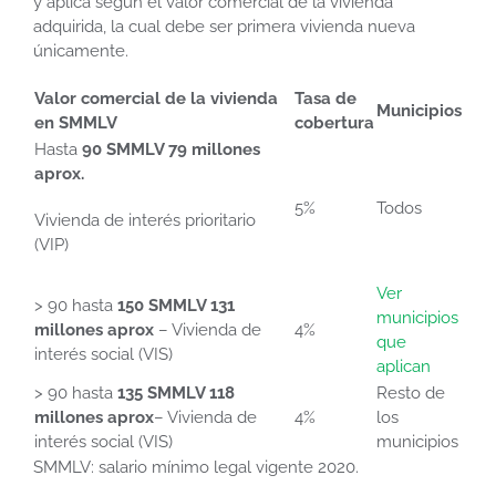
y aplica según el valor comercial de la vivienda
adquirida, la cual debe ser primera vivienda nueva
únicamente.
Valor comercial de la vivienda
Tasa de
Municipios
en SMMLV
cobertura
Hasta
90 SMMLV 79 millones
aprox.
5%
Todos
Vivienda de interés prioritario
(VIP)
Ver
> 90 hasta
150 SMMLV 131
municipios
millones aprox
– Vivienda de
4%
que
interés social (VIS)
aplican
> 90 hasta
135 SMMLV 118
Resto de
millones aprox
– Vivienda de
4%
los
interés social (VIS)
municipios
SMMLV: salario mínimo legal vigente 2020.