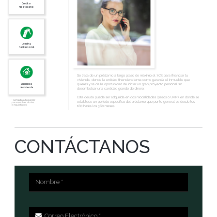
Credito
hipotecario
Leasing
habitacional
Se trata de un préstamo a largo plazo de máximo el 70% para financiar tu
vivienda, donde la entidad financiera toma como garantía el inmueble que
quieres y te da la oportunidad de iniciar un gran proyecto personal sin
Subsidios
de vivienda
desembolsar una cantidad grande de dinero.
Esta deuda puede ser adquirida en dos modalidades (pesos o UVR); en donde se
* Consulta a tu asesor
establece un período específico del préstamo que por lo general es desde los
para resolver dudas
e inquietudes.
180 hasta los 360 meses.
CONTÁCTANOS