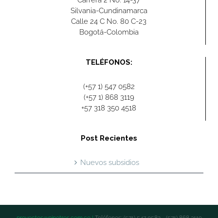
Silvania-Cundinamarca
Calle 24 C No. 80 C-23
Bogotá-Colombia
TELÉFONOS:
(+57 1) 547 0582
(+57 1) 868 3119
+57 318 350 4518
Post Recientes
Nuevos subsidios
proyectos@pinotres.com.co |
Teléfonos: (571) 547 0582 - (571) 868 3119